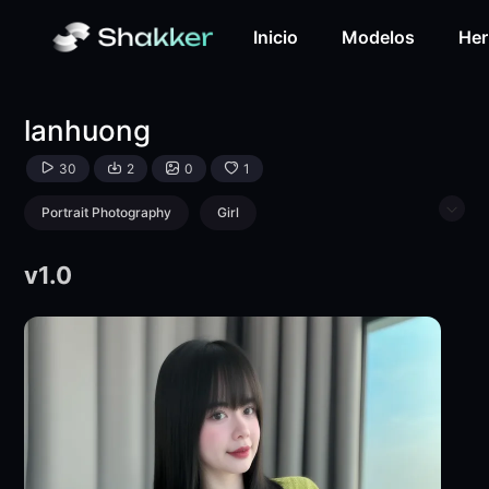
lanhuong-LoRA-Tai Nguyen-Shakker
Inicio
Modelos
Her
lanhuong
30
2
0
1
Portrait Photography
Girl
Physical/Facial feature
v1.0