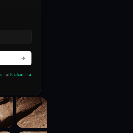
mit
at
Patakaran sa