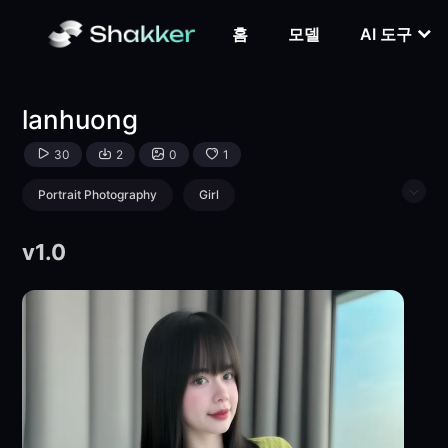
lanhuong-LoRA-Tai Nguyen-Shakker
홈
모델
AI 도구
lanhuong
30
2
0
1
Portrait Photography
Girl
Physical/Facial feature
v1.0