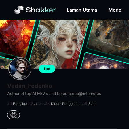
Laman Utama
Model
Ikut
Vadim_Fedenko
Author of top AI M/V's and Loras creep@internet.ru
24
0
120.2k
50
Pengikut
Ikut
Kiraan Penggunaan
Suka