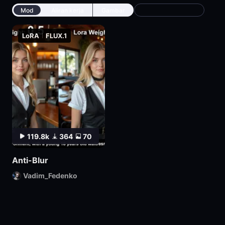
Mod
Aliran kerja
Gambar
Newest
LoRA
FLUX.1
119.8k
364
70
Anti-Blur
Vadim_Fedenko