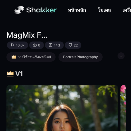
MagMix FLUX Shakker-Checkpoint-MagMix-Shakker
หน้าหลัก
โมเดล
เครื
MagMix FLUX Shakker
16.6k
0
143
22
การใช้งานเชิงพาณิชย์
Portrait Photography
Girl
Object Enhance
V1