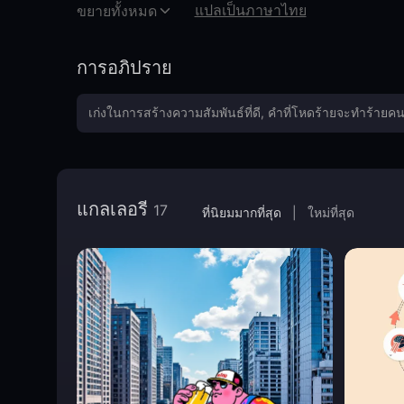
แปลเป็นภาษาไทย
ขยายทั้งหมด
eye-catching visual focal points.
Whether used in posters, illustrations, murals, or brand c
undeniable attractiveness.
การอภิปราย
Suggested Cue Words
To better capture the essence of the "Playful Metropolis" 
creative and urban-themed works:
Scene and Character Combinations
: Giant cartoon ani
landmarks, anthropomorphic buildings dancing with pedes
แกลเลอรี
17
Urban Environmental Elements
: Skyscrapers, streets, 
ที่นิยมมากที่สุด
|
ใหม่ที่สุด
neighborhoods, industrial areas, old communities.
Actions and Situations
: Street skateboarding, wall graffit
shopping experiences.
Visual Elements
: Bright color contrasts, retro cartoon 
backgrounds, contrasts between giant characters and ever
Emotions and Atmosphere
: Joyful, exaggerated, humorou
Example：