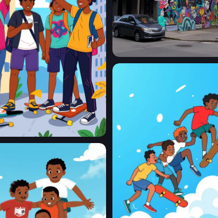
or service without my written authorization, nor disclose the
o any other third parties directly or indirectly, explicitly or
users (including but not limited to enterprises, for-profit
ercial purposes (including but not limited to text-to-image,
he losses caused by your breach of this provision.
0