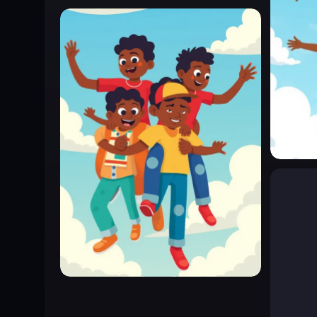
0
0
0