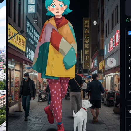
เ
ป
จ
ร
ด
อ
ค
ค
พ
กา
แ