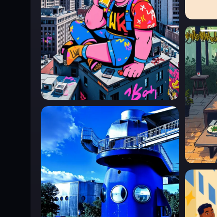
A giant tiger dressed in retro clothing strolls between the
sunglasses, exude a cool vibe. On its back are a few carto
for the tiger's walk.
1
-----------------------------------
In a London subway station, a blue octopus with multiple 
car. Its tentacles are busy flipping through each book, whi
about the scene.
-----------------------------------
In an industrial district of Berlin, a giant owl wearing a m
are adorned with various graffiti tools, showcasing a unique
1
-----------------------------------
For inquiries, contact vx: Feb-John
-----------------------------------
Disclaimer:
The text content generated based on this model service i
0
use it in compliance with applicable laws and our terms of 
issues arising from the content generated by this service a
responsible for any losses caused thereby. Unless otherwi