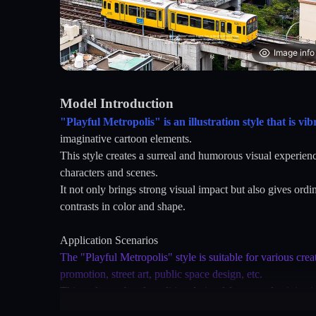
Image info
Model Introduction
"Playful Metropolis" is an illustration style that is vi
imaginative cartoon elements.
This style creates a surreal and humorous visual experie
characters and scenes.
It not only brings strong visual impact but also gives ord
contrasts in color and shape.
Application Scenarios
The "Playful Metropolis" style is suitable for various creat
promotion, street art, public space design, etc.
This style can break traditional visual frameworks, inject
It can shine in various urban backgrounds including city 