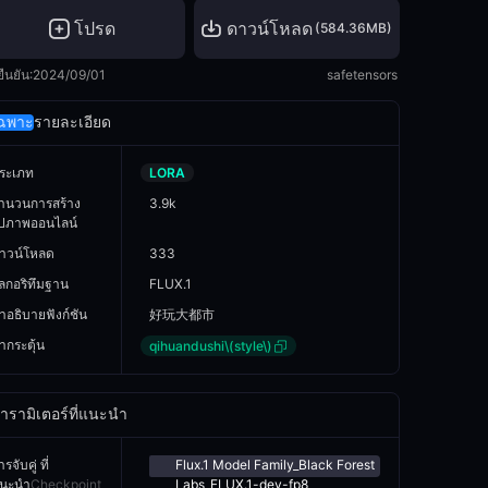
โปรด
ดาวน์โหลด
(
584.36MB
)
ยืนยัน:
2024/09/01
safetensors
ฉพาะ
รายละเอียด
ระเภท
LORA
ำนวนการสร้าง
3.9k
ูปภาพออนไลน์
าวน์โหลด
333
ัลกอริทึมฐาน
FLUX.1
ำอธิบายฟังก์ชัน
好玩大都市
ำกระตุ้น
qihuandushi\(style\)
ารามิเตอร์ที่แนะนำ
รจับคู่ ที่
Flux.1 Model Family_Black Forest
นะนำ
Checkpoint
Labs_FLUX.1-dev-fp8