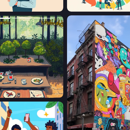
 skyscrapers of Tokyo. The tiger's eyes, peering through
on-style birds playing small instruments, providing a soundtrack
1
eyes is holding a pile of books that have fallen out of a subway
le the passengers inside the station are both surprised and curious
echanical exoskeleton is spraying graffiti on a wall. Its feathers
 street art style.
s maintained and used by you at your own discretion. You must
service. You are solely responsible for any intellectual property
nd bear responsibility for the generated content. I am not
se specified by laws and regulations, you are not allowed to