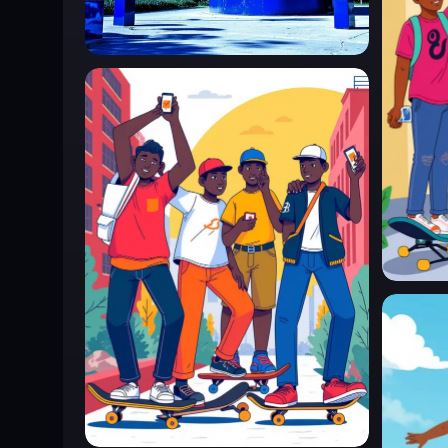
integrate this model service into any third-party software 
association between the generated content and this service t
implicitly. Without my written authorization, non-personal 
organizations) are not permitted to use the model for comm
0
image-to-image, face swapping, etc.). You are liable for t
0