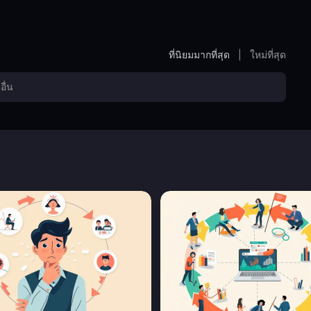
ontent creation on social media, "Playful Metropolis" brings
ที่นิยมมากที่สุด
|
ใหม่ที่สุด
style, here are some suitable cue words to guide the creation of
mals crossing city streets, surreal monsters interacting with urban
trians.
subway stations, squares, street markets, night markets, trendy
i, street concerts, carnival dances, public art creation, fantastic
styles, dynamically exaggerated movements, dreamlike
yday scenes.
s, fantastical, non-realistic, cultural collisions, youthful energy.