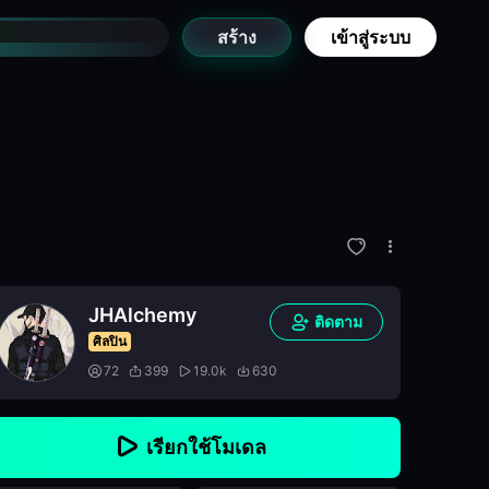
สร้าง
เข้าสู่ระบบ
JHAlchemy
ติดตาม
ศิลปิน
72
399
19.0k
630
เรียกใช้โมเดล