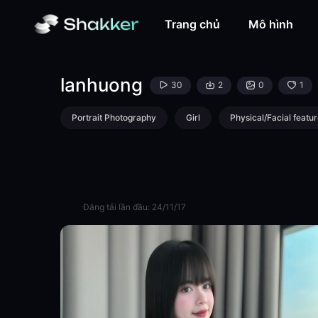
lanhuong-LoRA-Tai Nguyen-Shakker
Trang chủ
Mô hình
lanhuong
30
2
0
1
Portrait Photography
Girl
Physical/Facial featur
Đăng tải lần đầu:
24/11/17