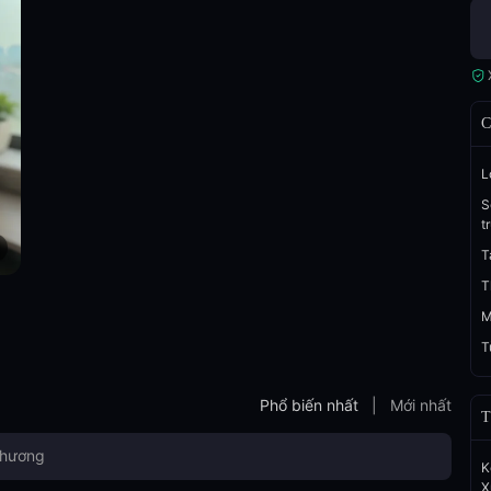
C
L
S
t
T
T
M
T
Phổ biến nhất
|
Mới nhất
T
K
X