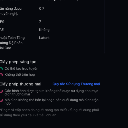
ân nặng được
0.7
huyến nghị.
FG
7
AE
Không
huật Toán Tăng
Latent
ường Độ Phân
iải Cao
Giấy phép sáng tạo
Có thể tạo trực tuyến
Không thể trộn hợp
Giấy phép thương mại
Quy tắc Sử dụng Thương mại
Các hình ảnh được tạo ra không thể được sử dụng cho mục
đích thương mại
Mô hình không thể bán lại hoặc bán dưới dạng mô hình trộn
hợp
*
Phạm vi cấp phép do người sáng tạo thiết kế, người dùng phải
sử dụng theo yêu cầu và tiêu chuẩn