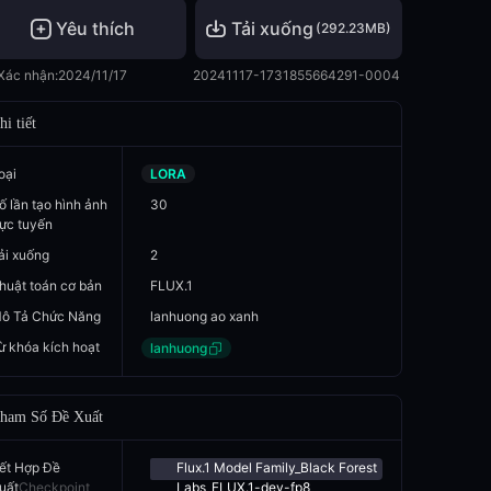
Yêu thích
Tải xuống
(
292.23MB
)
Xác nhận:
2024/11/17
20241117-1731855664291-0004
hi tiết
oại
LORA
ố lần tạo hình ảnh
30
rực tuyến
ải xuống
2
huật toán cơ bản
FLUX.1
ô Tả Chức Năng
lanhuong ao xanh
ừ khóa kích hoạt
lanhuong
ham Số Đề Xuất
ết Hợp Đề
Flux.1 Model Family_Black Forest
uất
Checkpoint
Labs_FLUX.1-dev-fp8