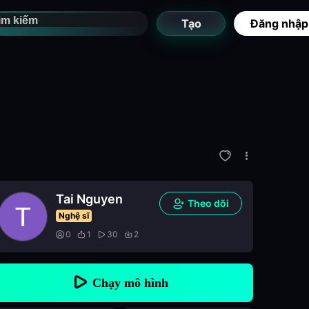
Tạo
Đăng nhập
Tai Nguyen
Theo dõi
Nghệ sĩ
0
1
30
2
Chạy mô hình